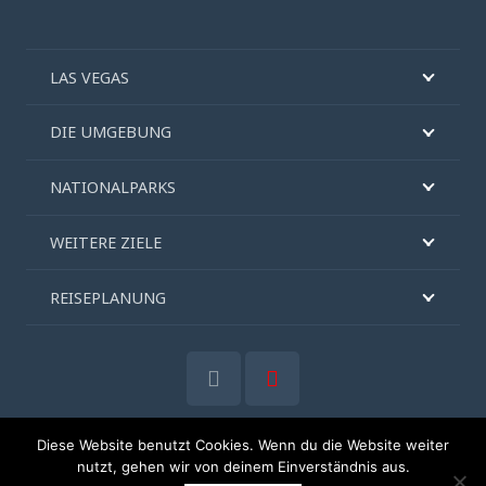
LAS VEGAS
DIE UMGEBUNG
NATIONALPARKS
WEITERE ZIELE
REISEPLANUNG
Diese Website benutzt Cookies. Wenn du die Website weiter
nutzt, gehen wir von deinem Einverständnis aus.
© 2025 vegas-online.de
Impressum
|
Datenschutz