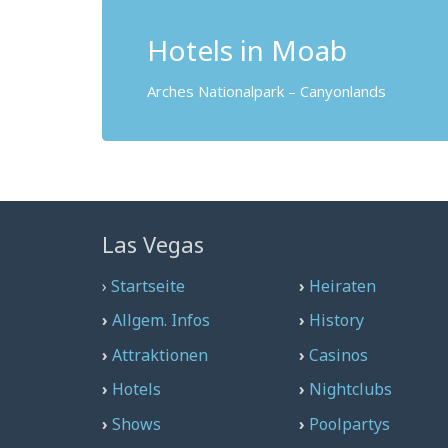
Hotels in Moab
Arches Nationalpark – Canyonlands
Las Vegas
›
Startseite
›
Heiraten
›
Allgem. Infos
›
History
›
Attraktionen
›
Casinos
›
Hotels
›
Nightclubs
›
Shows
›
Poolpartys