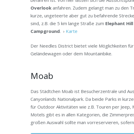
befahren ist. Von hier lassen sich die Aussichtspu
Overlook
anfahren. Zudem gelangt man zu den T
kurze, ungeteerte aber gut zu befahrende Strecke
sind, z.B. die 5 km lange Straße zum
Elephant Hil
Campground
. ›
Karte
Der Needles District bietet viele Möglichkeiten 
Geländewagen oder dem Mountainbike.
Moab
Das Städtchen Moab ist Besucherzentrale und Au
Canyonlands Nationalpark. Da beide Parks in kurzer
für Outdoor Aktivitäten wie z.B. Touren per Jeep,
Motels gibt es in allen Kategorien, die Zimmerpre
großen Auswahl sollte man vorreservieren, sofern