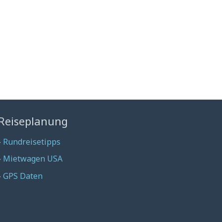
Reiseplanung
›
Rundreisetipps
›
Mietwagen USA
›
GPS Daten