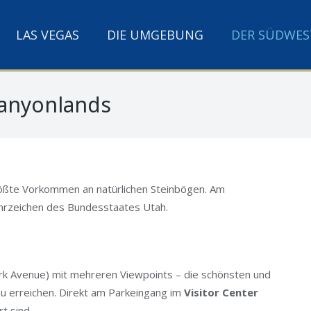
LAS VEGAS
DIE UMGEBUNG
DER SÜDWES
Canyonlands
rößte Vorkommen an natürlichen Steinbögen. Am
hrzeichen des Bundesstaates Utah.
Park Avenue) mit mehreren Viewpoints – die schönsten und
zu erreichen. Direkt am Parkeingang im
Visitor Center
rt sind.