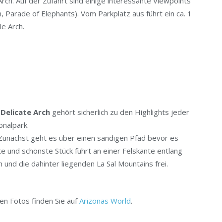
ch. Auf der Zufahrt sind einige interessante Viewpoints
Parade of Elephants). Vom Parkplatz aus führt ein ca. 1
e Arch.
n
Delicate Arch
gehört sicherlich zu den Highlights jeder
onalpark.
 Zunächst geht es über einen sandigen Pfad bevor es
te und schönste Stück führt an einer Felskante entlang
 und die dahinter liegenden La Sal Mountains frei.
len Fotos finden Sie auf
Arizonas World
.