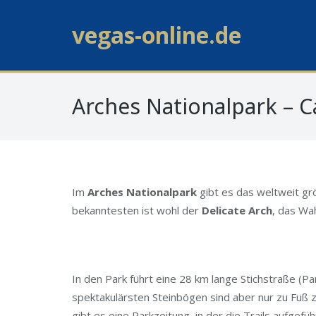
vegas-online.de
Arches Nationalpark – 
Im
Arches Nationalpark
gibt es das weltweit g
bekanntesten ist wohl der
Delicate Arch
, das Wa
In den Park führt eine 28 km lange Stichstraße (
spektakulärsten Steinbögen sind aber nur zu Fuß 
gibt es eine Parkzeitung, in der die Trails aufgefüh