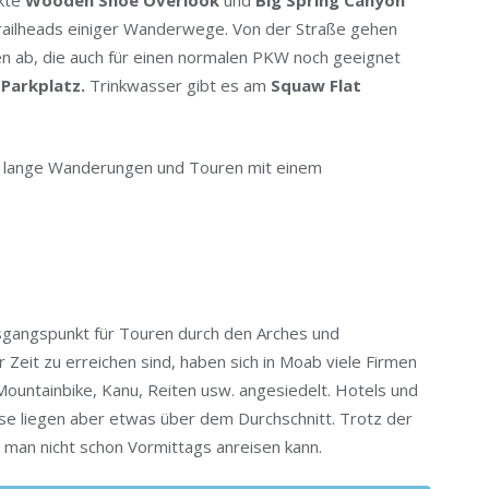
nkte
Wooden Shoe Overlook
und
Big Spring Canyon
railheads einiger Wanderwege. Von der Straße gehen
n ab, die auch für einen normalen PKW noch geeignet
l Parkplatz.
Trinkwasser gibt es am
Squaw Flat
für lange Wanderungen und Touren mit einem
sgangspunkt für Touren durch den Arches und
 Zeit zu erreichen sind, haben sich in Moab viele Firmen
 Mountainbike, Kanu, Reiten usw. angesiedelt. Hotels und
ise liegen aber etwas über dem Durchschnitt. Trotz der
 man nicht schon Vormittags anreisen kann.