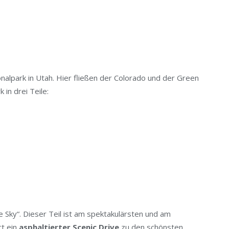
nalpark in Utah. Hier fließen der Colorado und der Green
in drei Teile:
e Sky“. Dieser Teil ist am spektakulärsten und am
rt ein
asphaltierter Scenic Drive
zu den schönsten