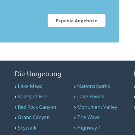
Expedia Angebote
Die Umgebung
›
Lake Mead
›
Nationalparks
›
Valley of Fire
›
Lake Powell
›
Red Rock Canyon
›
Monument Valley
›
Grand Canyon
›
The Wave
›
Skywalk
›
Highway 1