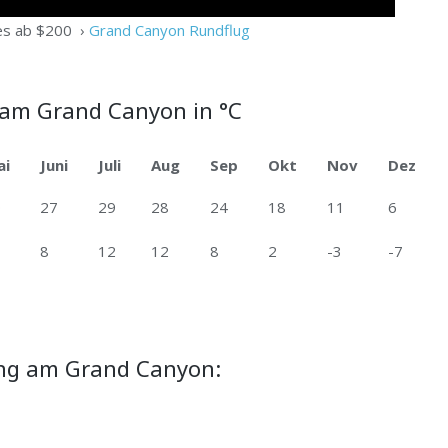
es ab $200 ›
Grand Canyon Rundflug
 am Grand Canyon in °C
ai
Juni
Juli
Aug
Sep
Okt
Nov
Dez
0
27
29
28
24
18
11
6
8
12
12
8
2
-3
-7
g am Grand Canyon: