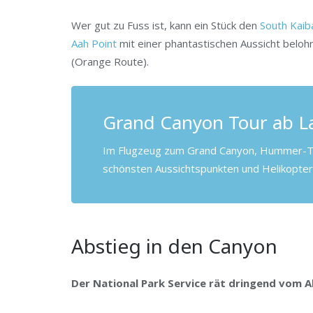
Wer gut zu Fuss ist, kann ein Stück den
South Kaiba
Aah Point
mit einer phantastischen Aussicht beloh
(Orange Route).
Grand Canyon Tour ab L
Im Flugzeug zum Grand Canyon, Hummer-T
schönsten Aussichtspunkten und Helikopter
Abstieg in den Canyon
Der National Park Service rät dringend vom A