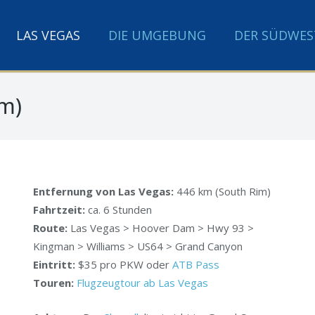
LAS VEGAS
DIE UMGEBUNG
DER SÜDWES
m)
Entfernung von Las Vegas:
446 km (South Rim)
Fahrtzeit:
ca. 6 Stunden
Route:
Las Vegas > Hoover Dam > Hwy 93 >
Kingman > Williams > US64 > Grand Canyon
Eintritt:
$35 pro PKW oder
ATB Pass
Touren:
Flugzeugtour ab Las Vegas