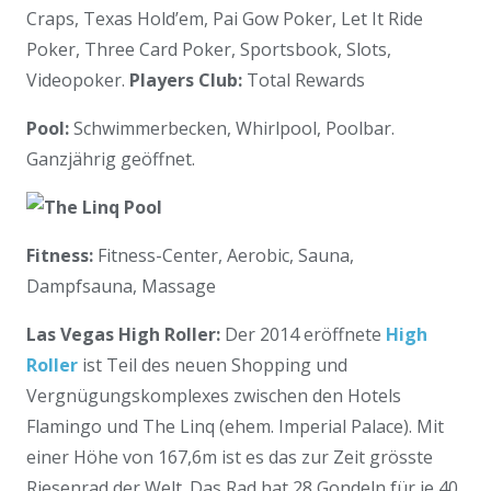
Craps, Texas Hold’em, Pai Gow Poker, Let It Ride
Poker, Three Card Poker, Sportsbook, Slots,
Videopoker.
Players Club:
Total Rewards
Pool:
Schwimmerbecken, Whirlpool, Poolbar.
Ganzjährig geöffnet.
Fitness:
Fitness-Center, Aerobic, Sauna,
Dampfsauna, Massage
Las Vegas High Roller:
Der 2014 eröffnete
High
Roller
ist Teil des neuen Shopping und
Vergnügungskomplexes zwischen den Hotels
Flamingo und The Linq (ehem. Imperial Palace). Mit
einer Höhe von 167,6m ist es das zur Zeit grösste
Riesenrad der Welt. Das Rad hat 28 Gondeln für je 40